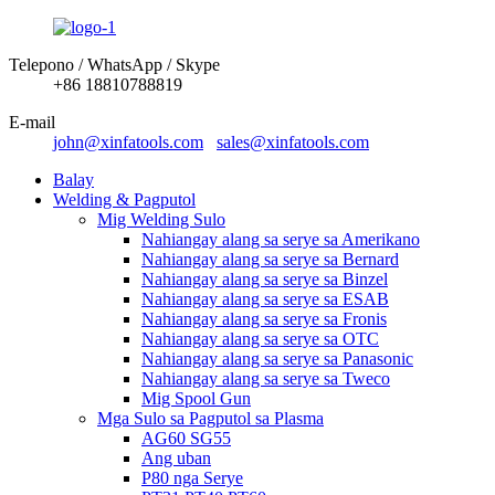
Telepono / WhatsApp / Skype
+86 18810788819
E-mail
john@xinfatools.com
sales@xinfatools.com
Balay
Welding & Pagputol
Mig Welding Sulo
Nahiangay alang sa serye sa Amerikano
Nahiangay alang sa serye sa Bernard
Nahiangay alang sa serye sa Binzel
Nahiangay alang sa serye sa ESAB
Nahiangay alang sa serye sa Fronis
Nahiangay alang sa serye sa OTC
Nahiangay alang sa serye sa Panasonic
Nahiangay alang sa serye sa Tweco
Mig Spool Gun
Mga Sulo sa Pagputol sa Plasma
AG60 SG55
Ang uban
P80 nga Serye