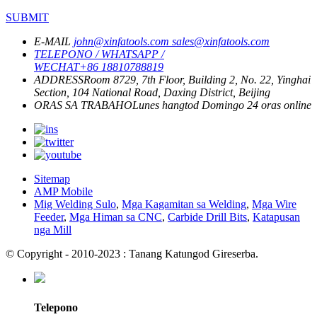
SUBMIT
E-MAIL
john@xinfatools.com
sales@xinfatools.com
TELEPONO / WHATSAPP /
WECHAT
+86 18810788819
ADDRESS
Room 8729, 7th Floor, Building 2, No. 22, Yinghai
Section, 104 National Road, Daxing District, Beijing
ORAS SA TRABAHO
Lunes hangtod Domingo
24 oras online
Sitemap
AMP Mobile
Mig Welding Sulo
,
Mga Kagamitan sa Welding
,
Mga Wire
Feeder
,
Mga Himan sa CNC
,
Carbide Drill Bits
,
Katapusan
nga Mill
© Copyright - 2010-2023 : Tanang Katungod Gireserba.
Telepono