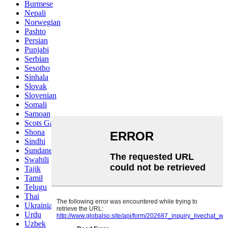
Burmese
Nepali
Norwegian
Pashto
Persian
Punjabi
Serbian
Sesotho
Sinhala
Slovak
Slovenian
Somali
Samoan
Scots Gaelic
Shona
Sindhi
Sundanese
Swahili
Tajik
Tamil
Telugu
Thai
Ukrainian
Urdu
Uzbek