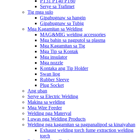
PT31 PT40 PT60
Serye sa Trafimet
Tig mga sulo
Gipabugnaw sa hangin
Gipabugnaw sa Tubig
Mga Kagamitan sa Welding
MAG&MIG welding accessories
Mga bahin sa pagputol sa plasma
Mga Kagamitan sa Tig
Mga Tip sa Kontak
Mga insulator
Mga nozzle
Kontaka ang Tip Holder
Swan liog
Rubber Sleeve
Plug Socket
Ang uban
Serye sa Electric Welding
Makina sa welding
Mga Wire Feeder
Welding nga Materyal
Luwas nga Welding Products
Welding nga kagamitan sa pagpanalipod sa kinaiyahan
Exhaust welding torch fume extraction welding
torch