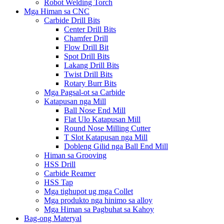
Robot Welding Torch
Mga Himan sa CNC
Carbide Drill Bits
Center Drill Bits
Chamfer Drill
Flow Drill Bit
Spot Drill Bits
Lakang Drill Bits
Twist Drill Bits
Rotary Burr Bits
Mga Pagsal-ot sa Carbide
Katapusan nga Mill
Ball Nose End Mill
Flat Ulo Katapusan Mill
Round Nose Milling Cutter
T Slot Katapusan nga Mill
Dobleng Gilid nga Ball End Mill
Himan sa Grooving
HSS Drill
Carbide Reamer
HSS Tap
Mga tighupot ug mga Collet
Mga produkto nga hinimo sa alloy
Mga Himan sa Pagbuhat sa Kahoy
Bag-ong Materyal